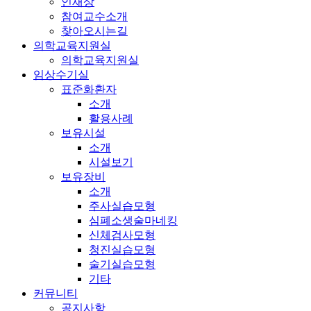
인재상
참여교수소개
찾아오시는길
의학교육지원실
의학교육지원실
임상수기실
표준화환자
소개
활용사례
보유시설
소개
시설보기
보유장비
소개
주사실습모형
심폐소생술마네킹
신체검사모형
청진실습모형
술기실습모형
기타
커뮤니티
공지사항