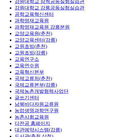
강원대학교 삼척공동실험실습관
강원대학교 강릉공동실험실습관
공학교육혁신센터
과학영재교육원
과학영재교육원 강릉분원
교양교육원(춘천)
교양교육센터(강릉)
교원초빙(춘천)
교원초빙(강릉)
교육연구소
교육연수원
교육혁신본부
국제교류처(춘천)
국제교류본부(강릉)
국제농촌개발협력사업단
글쓰기센터
남북바다자원교류원
농업생명과학연구원
농촌사회교육원
다전공 홈페이지
대관예약시스템(강릉)
도서관(춘천,삼척)